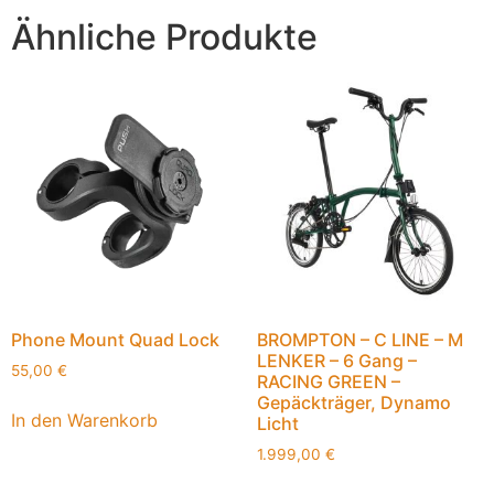
Ähnliche Produkte
Phone Mount Quad Lock
BROMPTON – C LINE – M
LENKER – 6 Gang –
55,00
€
RACING GREEN –
Gepäckträger, Dynamo
In den Warenkorb
Licht
1.999,00
€