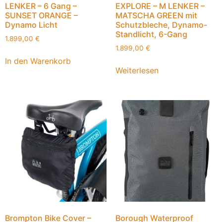
LENKER – 6 Gang –
EXPLORE – M LENKER –
SUNSET ORANGE –
MATSCHA GREEN mit
Dynamo Licht
Schutzbleche, Dynamo-
Standlicht, 6-Gang
1.899,00
€
1.899,00
€
In den Warenkorb
Weiterlesen
Brompton Bike Cover –
Borough Waterproof