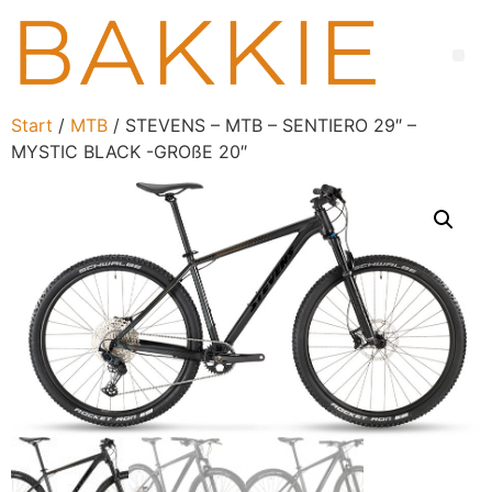
Start
/
MTB
/ STEVENS – MTB – SENTIERO 29″ –
MYSTIC BLACK -GROßE 20″