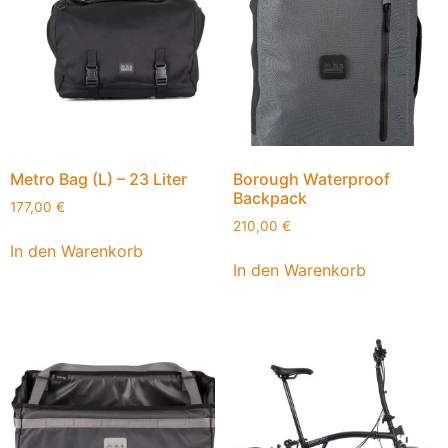
Metro Bag (L) – 23 Liter
Borough Waterproof
Backpack
177,00
€
210,00
€
In den Warenkorb
In den Warenkorb