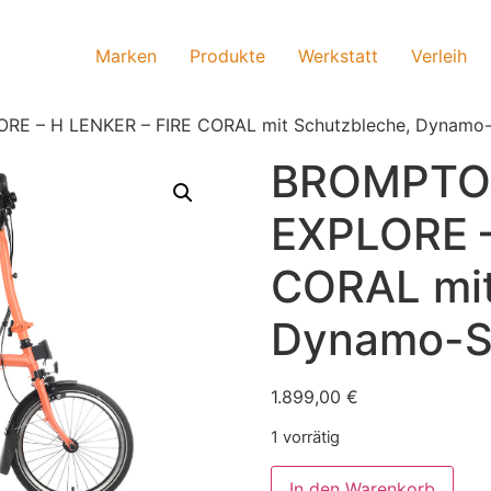
Marken
Produkte
Werkstatt
Verleih
E – H LENKER – FIRE CORAL mit Schutzbleche, Dynamo-S
BROMPTON
EXPLORE –
CORAL mit
Dynamo-St
1.899,00
€
1 vorrätig
In den Warenkorb