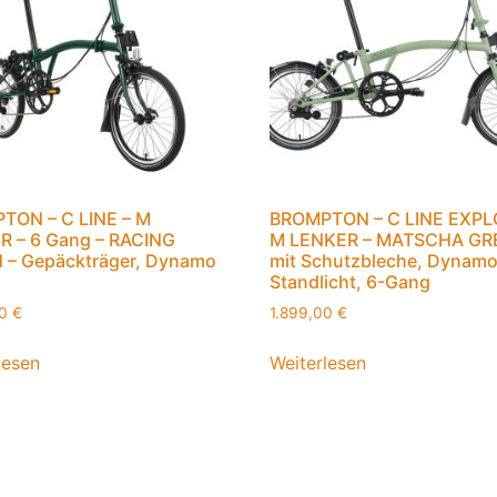
TON – C LINE – M
BROMPTON – C LINE EXPL
R – 6 Gang – RACING
M LENKER – MATSCHA GR
 – Gepäckträger, Dynamo
mit Schutzbleche, Dynamo
Standlicht, 6-Gang
00
€
1.899,00
€
lesen
Weiterlesen