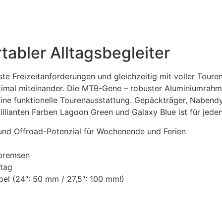
tabler Alltagsbegleiter
te Freizeitanforderungen und gleichzeitig mit voller Toure
ptimal miteinander. Die MTB-Gene – robuster Aluminiumrahm
 eine funktionelle Tourenausstattung. Gepäckträger, Nabe
illianten Farben Lagoon Green und Galaxy Blue ist für jed
und Offroad-Potenzial für Wochenende und Ferien
nbremsen
ltag
el (24″: 50 mm / 27,5″: 100 mm!)