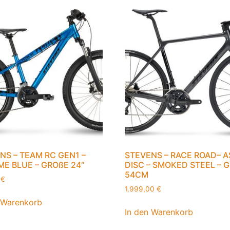
NS – TEAM RC GEN1 –
STEVENS – RACE ROAD– A
E BLUE – GROßE 24“
DISC – SMOKED STEEL – 
54CM
0
€
1.999,00
€
 Warenkorb
In den Warenkorb