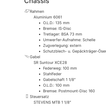
Chassis
Rahmen
Aluminium 6061
O.L.D.: 135 mm
Bremse: IS-Disc
Tretlager: BSA 73 mm
Umwerfer-Aufnahme: Schelle
Zugverlegung: extern
Schutzblech- u. Gepäckträger-Öse
Gabel
SR Suntour XCE28
Federweg: 100 mm
Stahlfeder
Gabelschaft 1 1/8″
O.L.D.: 100 mm
Bremse: Postmount-Disc 160
Steuersatz
STEVENS MTB 1 1/8″