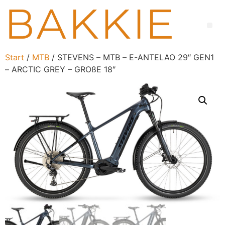
Start
/
MTB
/ STEVENS – MTB – E-ANTELAO 29″ GEN1
– ARCTIC GREY – GROßE 18″